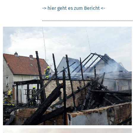
-> hier geht es zum Bericht <-
............................................................................