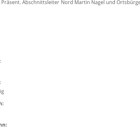
 Präsent. Abschnittsleiter Nord Martin Nagel und Ortsbü
:
:
ig
n:
nn: