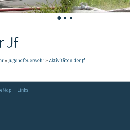
r Jf
hr
»
Jugendfeuerwehr
»
Aktivitäten der Jf
teMap
Links