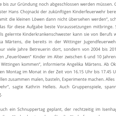
die bis zur Gründung noch abgeschlossen werden müssen. 
ter Hans Chojnacki der zukünftigen Kinderfeuerwehr bere
mit die kleinen Löwen dann nicht übersehen werden“, sc
das für diese Aufgabe beste Voraussetzungen mitbringe. 
 als gelernte Kinderkrankenschwester kann sie von Berufs
a Märtens, die bereits in der Wittinger Jugendfeuerweh
ur viele Jahre Betreuerin dort, sondern von 2004 bis 20
n „Feuerlöwen“ Kinder im Alter zwischen 6 und 10 Jahren
 Wittingen kommen“, informierte Angelika Märtens. Ab O
iten Montag im Monat in der Zeit von 16.15 Uhr bis 17.45 
llen zusammen malen, basteln, Experimente machen. Alles
hr“, sagte Kathrin Helleis. Auch Gruppenspiele, span
g.
auch ein Schnuppertag geplant, der rechtzeitig im Isenh