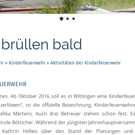
brüllen bald
hr
»
Kinderfeuerwehr
»
Aktivitäten der Kinderfeuerwehr
FEUERWEHR
en. Ab Oktober 2016 soll es in Wittingen eine Kinderfeu
uerlöwen“, so die offizielle Bezeichnung, Kinderfeuerwehr
ngelika Märtens. Auch drei Betreuer stehen schon fest. E
icole Bötticher. Während der jüngsten Jahreshauptversa
e Kathrin Helleis über den Stand der Planungen und