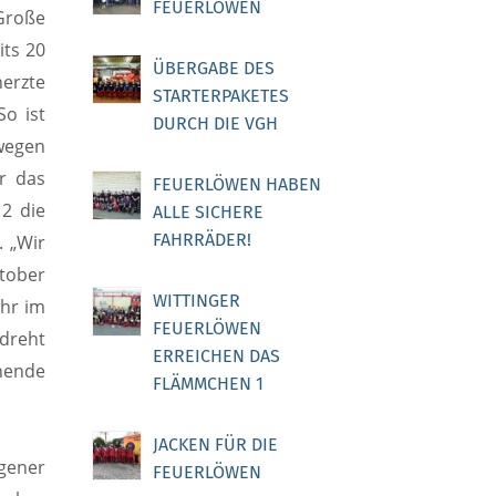
FEUERLÖWEN
Große
its 20
ÜBERGABE DES
herzte
STARTERPAKETES
So ist
DURCH DIE VGH
 wegen
r das
FEUERLÖWEN HABEN
12 die
ALLE SICHERE
FAHRRÄDER!
. „Wir
ktober
WITTINGER
Uhr im
FEUERLÖWEN
 dreht
ERREICHEN DAS
nende
FLÄMMCHEN 1
JACKEN FÜR DIE
agener
FEUERLÖWEN