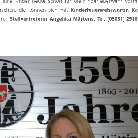
die ihre Kinder heute schon für die Kinderfeuerwehr vor
nschen, die können sich mit
Kinderfeuerwehrwartin Ka
hrer
Stellvertreterin Angelika Märtens, Tel. (05831) 251