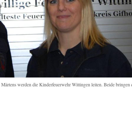
a Märtens werden die Kinderfeuerwehr Wittingen leiten. Beide bringen 